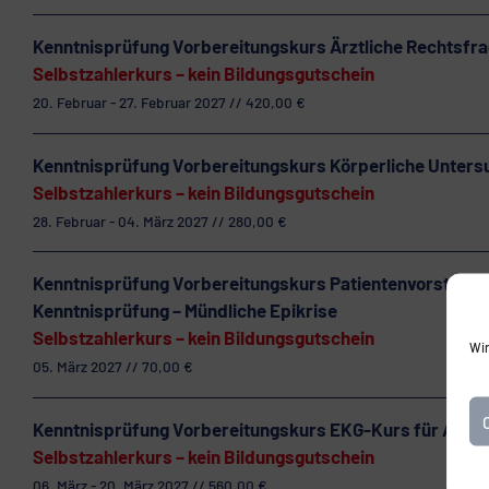
Kenntnisprüfung Vorbereitungskurs Ärztliche Rechtsfr
Selbstzahlerkurs – kein Bildungsgutschein
20. Februar - 27. Februar 2027 // 420,00 €
Kenntnisprüfung Vorbereitungskurs Körperliche Unter
Selbstzahlerkurs – kein Bildungsgutschein
28. Februar - 04. März 2027 // 280,00 €
Kenntnisprüfung Vorbereitungskurs Patientenvorstellung
Kenntnisprüfung – Mündliche Epikrise
Selbstzahlerkurs – kein Bildungsgutschein
Wir
05. März 2027 // 70,00 €
Kenntnisprüfung Vorbereitungskurs EKG-Kurs für Anfä
Selbstzahlerkurs – kein Bildungsgutschein
06. März - 20. März 2027 // 560,00 €