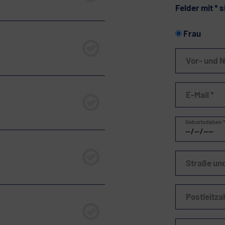
Felder mit * s
Frau
Vor- und 
E-Mail *
Bitte lasse diese
Geburtsdatum 
Straße u
Postleitza