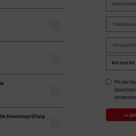
Nationalit
Telefonnu
Voraussich
Mit der Nu
le
Speicheru
einversta
die Kenntnisprüfung