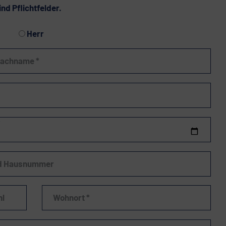
ind Pflichtfelder.
Herr
Nachname *
s Feld leer.
*
nd Hausnummer
hl
Wohnort *