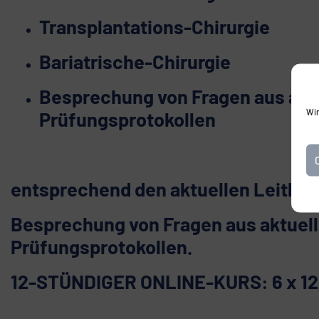
Transplantations-Chirurgie
Bariatrische-Chirurgie
Besprechung von Fragen aus akt
Wir
Prüfungsprotokollen
entsprechend den aktuellen Leitlini
Besprechung von Fragen aus aktuel
Prüfungsprotokollen.
12-STÜNDIGER ONLINE-KURS: 6 x 12