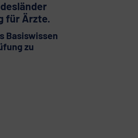
ndesländer
für Ärzte.
es Basiswissen
rüfung zu